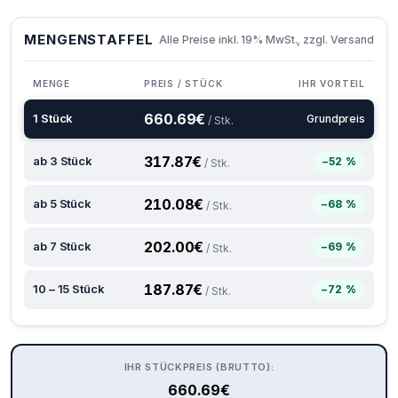
MENGENSTAFFEL
Alle Preise inkl. 19% MwSt., zzgl. Versand
MENGE
PREIS / STÜCK
IHR VORTEIL
660.69
€
1 Stück
Grundpreis
/ Stk.
317.87
€
ab 3 Stück
−52 %
/ Stk.
210.08
€
ab 5 Stück
−68 %
/ Stk.
202.00
€
ab 7 Stück
−69 %
/ Stk.
187.87
€
10 – 15 Stück
−72 %
/ Stk.
IHR STÜCKPREIS (BRUTTO):
660.69
€