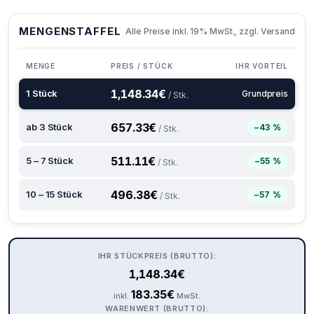
MENGENSTAFFEL
Alle Preise inkl. 19% MwSt., zzgl. Versand
MENGE
PREIS / STÜCK
IHR VORTEIL
1,148.34
€
1 Stück
Grundpreis
/ Stk.
657.33
€
ab 3 Stück
−43 %
/ Stk.
511.11
€
5 – 7 Stück
−55 %
/ Stk.
496.38
€
10 – 15 Stück
−57 %
/ Stk.
IHR STÜCKPREIS (BRUTTO):
1,148.34
€
183.35
€
inkl.
MwSt.
WARENWERT (BRUTTO):