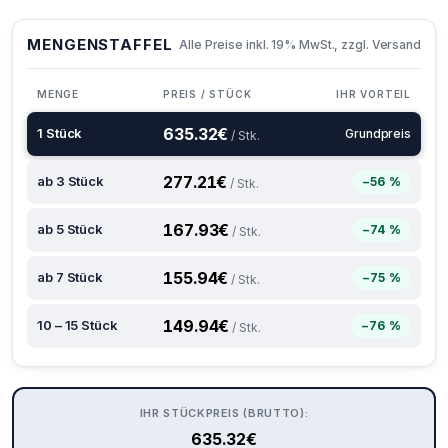
MENGENSTAFFEL
Alle Preise inkl. 19% MwSt., zzgl. Versand
MENGE
PREIS / STÜCK
IHR VORTEIL
635.32
€
1 Stück
Grundpreis
/ Stk.
277.21
€
ab 3 Stück
−56 %
/ Stk.
167.93
€
ab 5 Stück
−74 %
/ Stk.
155.94
€
ab 7 Stück
−75 %
/ Stk.
149.94
€
10 – 15 Stück
−76 %
/ Stk.
IHR STÜCKPREIS (BRUTTO):
635.32
€