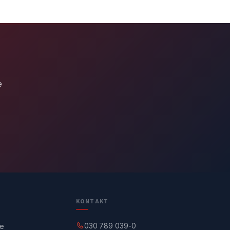
e
KONTAKT
030 789 039-0
ge