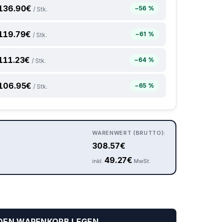
136.90
€
−56 %
/ Stk.
119.79
€
−61 %
/ Stk.
111.23
€
−64 %
/ Stk.
106.95
€
−65 %
/ Stk.
WARENWERT (BRUTTO):
308.57
€
49.27
€
inkl.
MwSt.
 DEN WARENKORB LEGEN