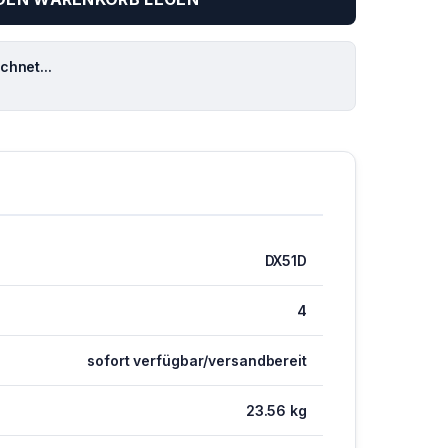
hnet...
DX51D
4
sofort verfügbar/versandbereit
23.56 kg