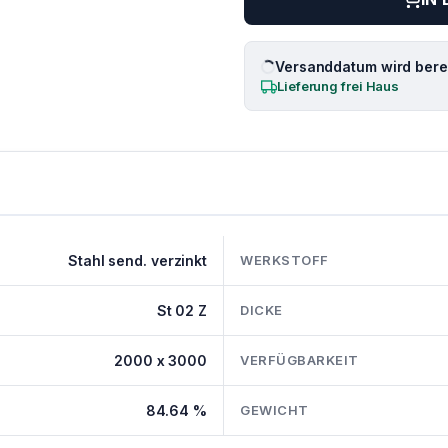
Versanddatum wird berec
Lieferung frei Haus
Stahl send. verzinkt
WERKSTOFF
St 02 Z
DICKE
2000 x 3000
VERFÜGBARKEIT
84.64 %
GEWICHT