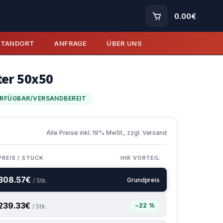
0.00
€
STANDORT
ANFRAGE
ÜBER UNS
ter 50x50
RFÜGBAR/VERSANDBEREIT
Alle Preise inkl. 19% MwSt., zzgl. Versand
PREIS / STÜCK
IHR VORTEIL
308.57
€
Grundpreis
/ Stk.
239.33
€
−22 %
/ Stk.