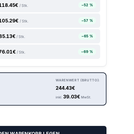
118.45
€
−52 %
/ Stk.
105.29
€
−57 %
/ Stk.
85.13
€
−65 %
/ Stk.
76.01
€
−69 %
/ Stk.
WARENWERT (BRUTTO):
244.43
€
39.03
€
inkl.
MwSt.
 DEN WARENKORB LEGEN