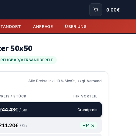
0.00
€
STANDORT
ANFRAGE
ÜBER UNS
ter 50x50
ERFÜGBAR/VERSANDBEREIT
Alle Preise inkl. 19% MwSt., zzgl. Versand
PREIS / STÜCK
IHR VORTEIL
244.43
€
Grundpreis
/ Stk.
211.20
€
−14 %
/ Stk.