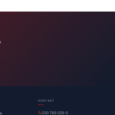
e
KONTAKT
030 789 039-0
ge