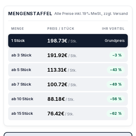
MENGENSTAFFEL
Alle Preise inkl. 19% MwSt., zzgl. Versand
MENGE
PREIS / STÜCK
IHR VORTEIL
198.73
€
1 Stück
Grundpreis
/ Stk.
191.92
€
ab 3 Stück
−3 %
/ Stk.
113.31
€
ab 5 Stück
−43 %
/ Stk.
100.72
€
ab 7 Stück
−49 %
/ Stk.
88.18
€
ab 10 Stück
−56 %
/ Stk.
76.42
€
ab 15 Stück
−62 %
/ Stk.