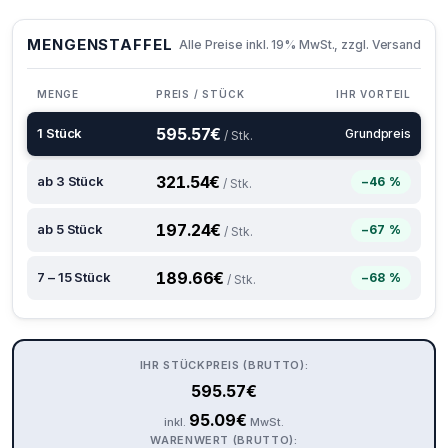
MENGENSTAFFEL
Alle Preise inkl. 19% MwSt., zzgl. Versand
MENGE
PREIS / STÜCK
IHR VORTEIL
595.57
€
1 Stück
Grundpreis
/ Stk.
321.54
€
ab 3 Stück
−46 %
/ Stk.
197.24
€
ab 5 Stück
−67 %
/ Stk.
189.66
€
7 – 15 Stück
−68 %
/ Stk.
IHR STÜCKPREIS (BRUTTO):
595.57
€
95.09
€
inkl.
MwSt.
WARENWERT (BRUTTO):