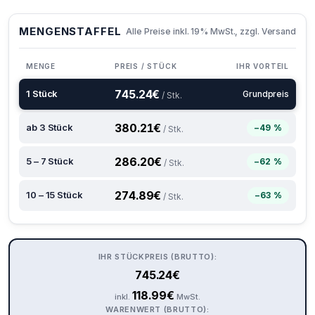
MENGENSTAFFEL
Alle Preise inkl. 19% MwSt., zzgl. Versand
MENGE
PREIS / STÜCK
IHR VORTEIL
745.24
€
1 Stück
Grundpreis
/ Stk.
380.21
€
ab 3 Stück
−49 %
/ Stk.
286.20
€
5 – 7 Stück
−62 %
/ Stk.
274.89
€
10 – 15 Stück
−63 %
/ Stk.
IHR STÜCKPREIS (BRUTTO):
745.24
€
118.99
€
inkl.
MwSt.
WARENWERT (BRUTTO):