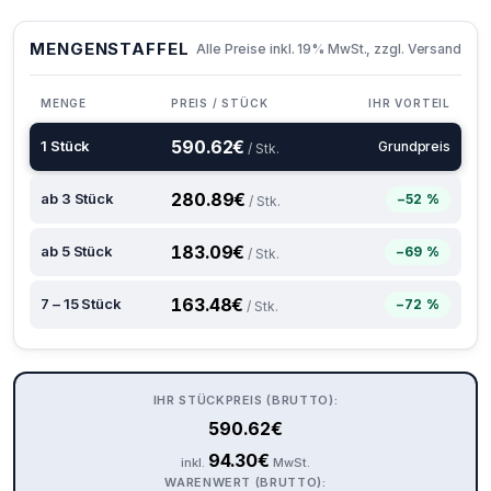
MENGENSTAFFEL
Alle Preise inkl. 19% MwSt., zzgl. Versand
MENGE
PREIS / STÜCK
IHR VORTEIL
590.62
€
1 Stück
Grundpreis
/ Stk.
280.89
€
ab 3 Stück
−52 %
/ Stk.
183.09
€
ab 5 Stück
−69 %
/ Stk.
163.48
€
7 – 15 Stück
−72 %
/ Stk.
IHR STÜCKPREIS (BRUTTO):
590.62
€
94.30
€
inkl.
MwSt.
WARENWERT (BRUTTO):