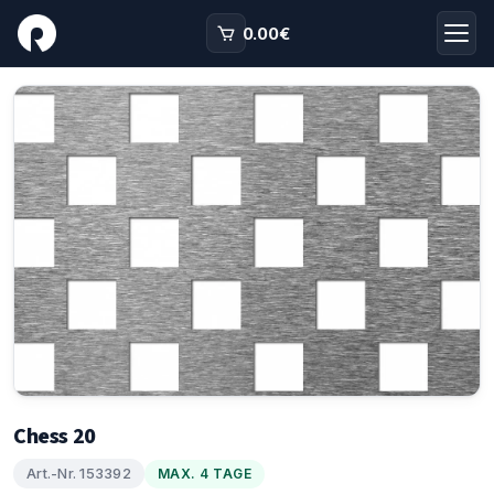
0.00
€
Chess 20
Art.-Nr. 153392
MAX. 4 TAGE