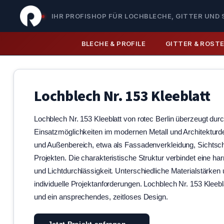
IHR PROFISHOP FÜR LOCHBLECHE, GITTER UND 
BLECHE & PROFILE
GITTER & ROST
Lochblech Nr. 153 Kleeblatt
Lochblech Nr. 153 Kleeblatt von rotec Berlin überzeugt durch
Einsatzmöglichkeiten im modernen Metall und Architekturde
und Außenbereich, etwa als Fassadenverkleidung, Sichtsch
Projekten. Die charakteristische Struktur verbindet eine har
und Lichtdurchlässigkeit. Unterschiedliche Materialstärken
individuelle Projektanforderungen. Lochblech Nr. 153 Kleebla
und ein ansprechendes, zeitloses Design.
Jetzt Projekt anfragen →