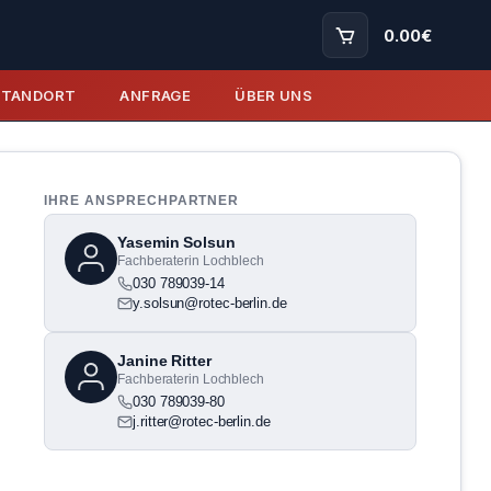
0.00
€
STANDORT
ANFRAGE
ÜBER UNS
IHRE ANSPRECHPARTNER
Yasemin Solsun
Fachberaterin Lochblech
030 789039-14
y.solsun@rotec-berlin.de
Janine Ritter
Fachberaterin Lochblech
030 789039-80
j.ritter@rotec-berlin.de