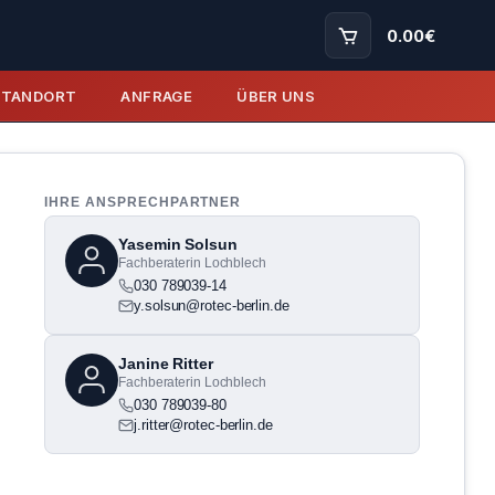
0.00
€
STANDORT
ANFRAGE
ÜBER UNS
IHRE ANSPRECHPARTNER
Yasemin Solsun
Fachberaterin Lochblech
030 789039-14
y.solsun@rotec-berlin.de
Janine Ritter
Fachberaterin Lochblech
030 789039-80
j.ritter@rotec-berlin.de